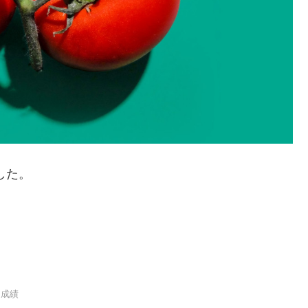
した。
用成績