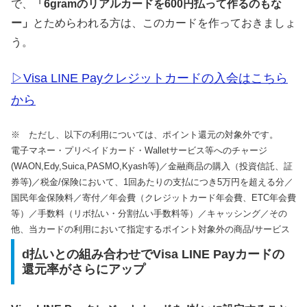
で、
「6gramのリアルカードを600円払って作るのもな
ー」
とためらわれる方は、このカードを作っておきましょ
う。
▷Visa LINE Payクレジットカードの入会はこちら
から
※ ただし、以下の利用については、ポイント還元の対象外です。
電子マネー・プリペイドカード・Walletサービス等へのチャージ
(WAON,Edy,Suica,PASMO,Kyash等)／金融商品の購入（投資信託、証
券等)／税金/保険において、1回あたりの支払につき5万円を超える分／
国民年金保険料／寄付／年会費（クレジットカード年会費、ETC年会費
等）／手数料（リボ払い・分割払い手数料等）／キャッシング／その
他、当カードの利用において指定するポイント対象外の商品/サービス
d払いとの組み合わせでVisa LINE Payカードの
還元率がさらにアップ