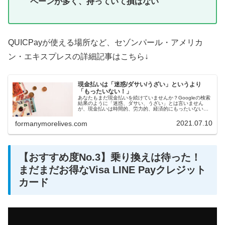
ペーンが多く、持っていて損はない
QUICPayが使える場所など、セゾンパール・アメリカ
ン・エキスプレスの詳細記事はこちら↓
現金払いは「迷惑/ダサい/うざい」というより
「もったいない！」
あなたもまだ現金払いを続けていませんか？Googleの検索
結果のように「迷惑、ダサい、うざい」とは言いません
が、現金払いは時間的、労力的、経済的にもったいないで
す。最高の決済手段方法を教えますので、5分でキャッシュ
レス派に乗り換えちゃいましょう！
2021.07.10
formanymorelives.com
【おすすめ度No.3】乗り換えは待った！
まだまだお得なVisa LINE Payクレジット
カード