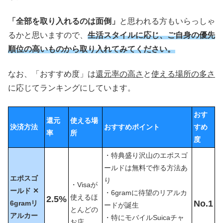
「全部を取り入れるのは面倒」
と思われる方もいらっしゃ
るかと思いますので、
生活スタイルに応じ、ご自身の優先
順位の高いものから取り入れてみてください。
なお、「おすすめ度」は
還元率の高さ
と
使える場所の多さ
に応じてランキングにしています。
おす
還元
使える場
決済方法
おすすめポイント
すめ
率
所
度
・特典盛り沢山のエポスゴ
ールドは無料で作る方法あ
エポスゴ
り
・Visaが
ールド ✕
・6gramに待望のリアルカ
使えるほ
2.5%
No.1
6gramリ
ードが誕生
とんどの
アルカー
・特にモバイルSuicaチャ
お店