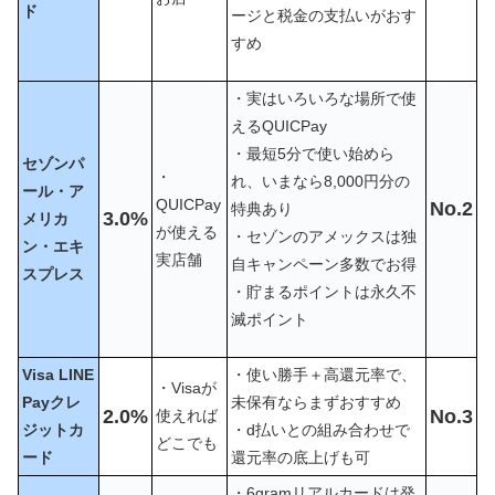
ド
ージと税金の支払いがおす
すめ
・実はいろいろな場所で使
えるQUICPay
・最短5分で使い始めら
セゾンパ
・
れ、いまなら8,000円分の
ール・ア
QUICPay
No.2
特典あり
3.0%
メリカ
が使える
・セゾンのアメックスは独
ン・エキ
実店舗
自キャンペーン多数でお得
スプレス
・貯まるポイントは永久不
滅ポイント
Visa LINE
・使い勝手＋高還元率で、
・Visaが
Payクレ
未保有ならまずおすすめ
2.0%
No.3
使えれば
ジットカ
・d払いとの組み合わせで
どこでも
ード
還元率の底上げも可
・6gramリアルカードは発