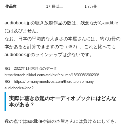
作品数
1万冊以上
1.7万冊
audiobook.jpの聴き放題作品の数は、残念ながらaudible
には及びません。
なお、日本の平均的な大きさの本屋さんには、約7万冊の
本があると計算できますので（※2）、これと比べても
audiobook.jpのラインナップは少ないです。
※1 2022年1月末時点のデータ
https://xtech.nikkei.com/atcl/nxt/column/18/00086/00200/
※2 https://formanymorelives.com/there-are-so-many-
audiobooks/#toc2
実際に聴き放題のオーディオブックにはどんな
本がある？
数の点ではaudibleや街の本屋さんには負けるにしても、