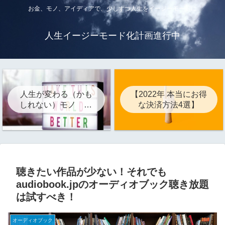
お金、モノ、アイディアで、少しずつ人生をイージーモードに
人生イージーモード化計画進行中
人生が変わる（かも
【2022年 本当にお得
しれない）モノ 22
な決済方法4選】
選
聴きたい作品が少ない！それでも
audiobook.jpのオーディオブック聴き放題
は試すべき！
オーディオブック