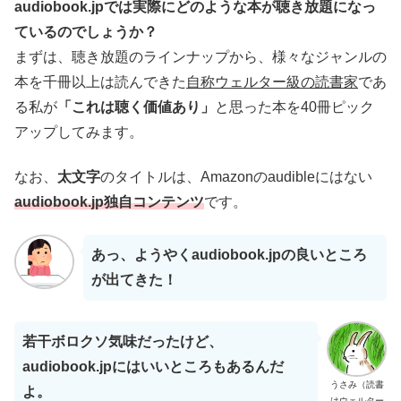
audiobook.jpでは実際にどのような本が聴き放題になっ
ているのでしょうか？
まずは、聴き放題のラインナップから、様々なジャンルの
本を千冊以上は読んできた
自称ウェルター級の読書家
であ
る私が
「これは聴く価値あり」
と思った本を40冊ピック
アップしてみます。
なお、
太文字
のタイトルは、Amazonのaudibleにはない
audiobook.jp独自コンテンツ
です。
あっ、ようやくaudiobook.jpの良いところ
が出てきた！
若干ボロクソ気味だったけど、
audiobook.jpにはいいところもあるんだ
うさみ（読書
よ。
はウェルター