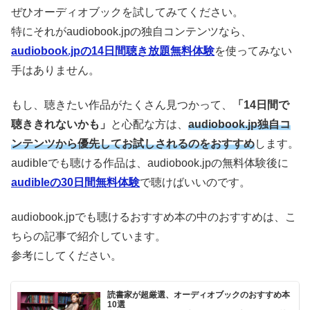
ぜひオーディオブックを試してみてください。
特にそれがaudiobook.jpの独自コンテンツなら、
audiobook.jpの14日間聴き放題無料体験
を使ってみない
手はありません。
もし、聴きたい作品がたくさん見つかって、
「14日間で
聴ききれないかも」
と心配な方は、
audiobook.jp独自コ
ンテンツから優先してお試しされるのをおすすめ
します。
audibleでも聴ける作品は、audiobook.jpの無料体験後に
audibleの30日間無料体験
で聴けばいいのです。
audiobook.jpでも聴けるおすすめ本の中のおすすめは、こ
ちらの記事で紹介しています。
参考にしてください。
読書家が超厳選、オーディオブックのおすすめ本
10選