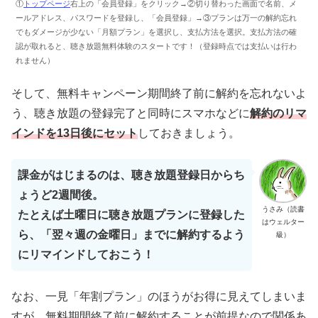
①
トップページ
右上の「会員登録」をクリック→②切り替わった画面で名前、メ
ールアドレス、パスワードを登録し、「会員登録」→③プランは万一の解約忘れ
でもダメージが少ない「月額プラン」を選択し、支払方法を選択。支払方法の確
認が取れると、聴き放題無料体験のスタートです！（登録時点では支払いは行わ
れません）
そして、無料キャンペーン期間終了前に解約を忘れないよ
う、聴き放題の登録完了と同時にスマホなどに
解約のリマ
インドを13日後にセット
しておきましょう。
課金がはじまるのは、聴き放題登録日からち
ょうど2週間後。
うさみ（読書
たとえば土曜日に聴き放題プランに登録した
はウェルター
ら、「翌々週の金曜日」までに解約するよう
級）
にリマインドしておこう！
なお、一見「年割プラン」のほうがお得に見えてしまいま
すが、無料期間終了前に解約することが前提なので関係あ