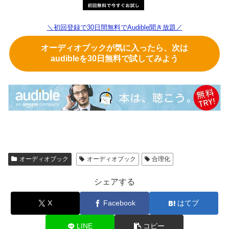
＼初回登録で30日間無料でAudible聞き放題／
オーディオブックが気に入ったら、次は
audibleを30日無料で試してみよう
オーディオブック
オーディオブック
合理化
シェアする
X
Facebook
はてブ
LINE
コピー