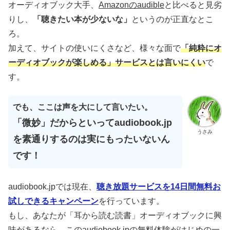
オーディオブック大手、
Amazonのaudible
と比べると見劣
りし、
「聴きたい本が少ないな」
というのが正直なとこ
ろ。
加えて、サイトの使いにくさなど、様々な面で
「純粋にオ
ーディオブックが楽しめる」サービスとは言いにくい
で
す。
でも、ここは声を大にして言いたい。
「微妙」だからといってaudiobook.jp
うさみ
を素通りするのは実にもったいないん
です！
audiobook.jpでは現在、
聴き放題サービスを14日間無料お
試しできるキャンペーン
を行っています。
もし、あなたが「耳から読む読書」オーディオブックに興
味があるなら、このaudiobook.jpの無料体験が
はじめの一