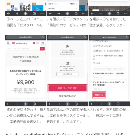
①ページ左上の「メニュー」を選択→②「アカウント」を選択→③切り替わった
画面を下にスクロールし、「購読中のサービス」内の「聴き放題」をクリック→
④画面が切り替わり、聴き放題で読んだ本の総額が表示されます。無料期間の短
い間に結構読んでますね。→⑤画面を下にスクロールし、「確認ページに進む」
→⑥解約理由を選択し、「解約する」。以上です。