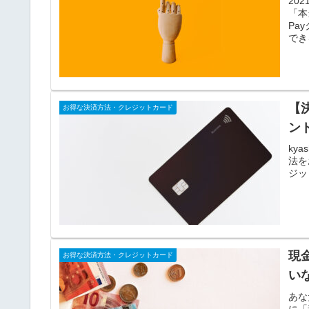
20
「本
Pa
でき
【
お得な決済方法・クレジットカード
ン
ky
法を
ジッ
現
お得な決済方法・クレジットカード
い
あな
に「