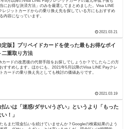
21年5月以降のVisa LINE Payクレジットカードの還元率低下後も
当にお得な決済方法」のみを厳選してまとめました。Visa LINE
yクレジットカードからの乗り換え先を探している方にもおすすめ
る内容になっています。
2021.03.21
決定版】プリペイドカードを使った最もお得なポイ
ト二重取り方法
ashカードの改悪後の代替手段をお探しでしょうか？でしたらこの方
おすすめします。ほかにも、2021年5月以降のVisa LINE Payクレ
トカードの乗り換え先としても検討の価値ありです。
2021.03.19
金払いは「迷惑/ダサい/うざい」というより「もった
ない！」
たもまだ現金払いを続けていませんか？Googleの検索結果のよう
迷惑、ダサい、うざい」とは言いませんが、現金払いは時間的、