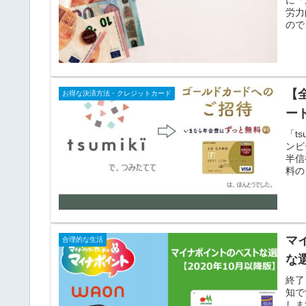
労力
ので
【
お得な決済方法・クレジットカード
ー
「t
ンビ
半信
料の
マ
合理的な生活
な
終了
知で
しま