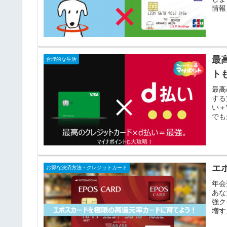
情報
最
合理的な生活
ト
最高
する
い＋
でも
エ
お得な決済方法・クレジットカード
年会
あな
強ク
増す