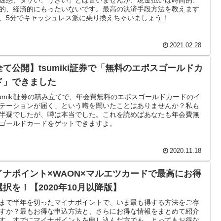
的、経済的にもったいないです。最高の決済手段方法を教えます
、5分でキャッシュレス派に乗り換えちゃいましょう！
2021.02.28
全て公開】tsumiki証券で「無料のエポスゴールドカ
ド」できました
sumiki証券の積み立てで、年会費無料のエポスゴールドカードのイ
テーションが届く」という噂を聞いたことはありませんか？私も
半疑でしたが、噂は本当でした。これを読めばあなたも年会費無
ゴールドカードをゲットできますよ。
2020.11.18
イナポイント×WAON×マルエツカードで最高にお得
選択を！【2020年10月以降版】
まで半年を切ったマイナポイントで、いま最も得する方法をご存
すか？最もお得な申込方法と、さらにお得な情報をまとめて紹介
す。すでにマイナポイントを申し込んだ方でも、とってもお得な