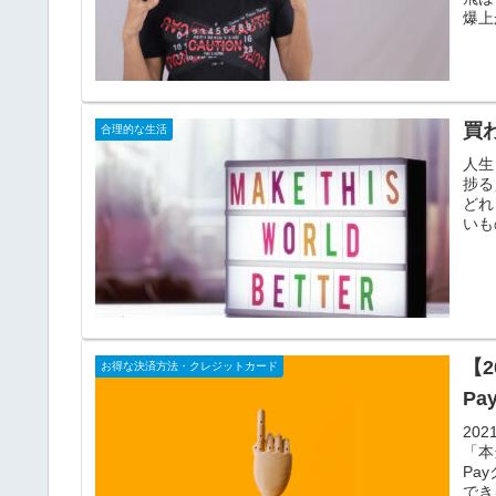
爆上
買
合理的な生活
人生
捗る
どれ
いも
【2
お得な決済方法・クレジットカード
P
20
「本
Pa
でき