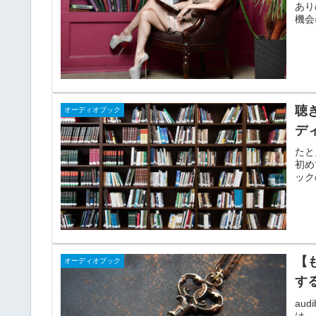
あり
機会
聴き
オーディオブック
デ
たと
初め
ック
【
オーディオブック
す
au
は、