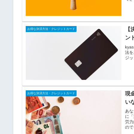
【
お得な決済方法・クレジットカード
ン
ky
法を
ジッ
現
お得な決済方法・クレジットカード
い
あな
に「
労力
ので