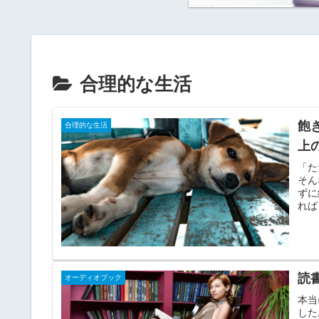
合理的な生活
飽
合理的な生活
上
「た
そん
ずに
れば
読
オーディオブック
本当
した