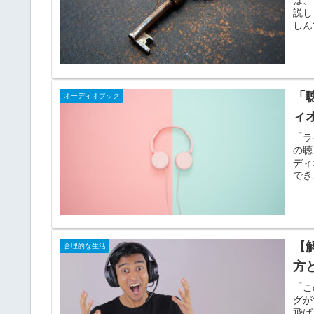
説し
しん
「
オーディオブック
ィ
「ラ
の聴
ディ
でき
【
合理的な生活
方
「こ
グが
飛ば