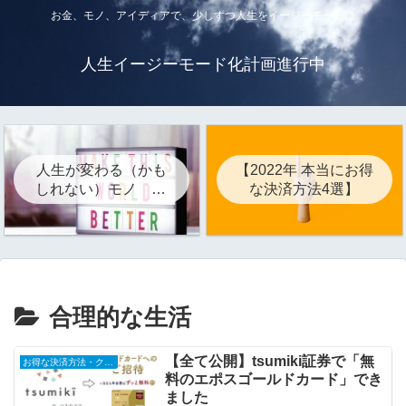
お金、モノ、アイディアで、少しずつ人生をイージーモードに
人生イージーモード化計画進行中
人生が変わる（かも
【2022年 本当にお得
しれない）モノ 22
な決済方法4選】
選
合理的な生活
【全て公開】tsumiki証券で「無
お得な決済方法・クレジットカード
料のエポスゴールドカード」でき
ました