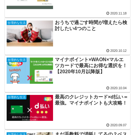
2020.11.18
おうちで過ごす時間が増えたら検
合理的な生活
討したい4つのこと
2020.10.12
マイナポイント×WAON×マルエ
合理的な生活
ツカードで最高にお得な選択を！
【2020年10月以降版】
2020.10.04
最高のクレジットカード×d払い＝
合理的な生活
最強。マイナポイントも大攻略！
2020.09.07
まだ手数料で消耗してるの？ベス
合理的な生活